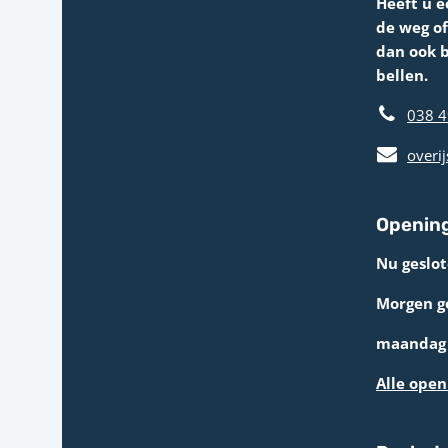
Heeft u e
de weg o
dan ook 
bellen.
038 4
overij
Opening
Nu geslot
Morgen g
maandag 
Alle open