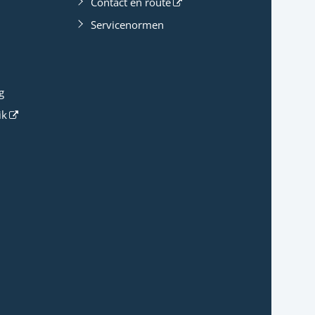
Contact en route
Servicenormen
g
ik