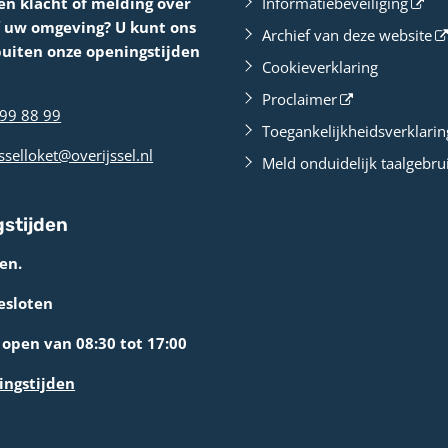
en klacht of melding over
Informatiebeveiliging
f uw omgeving? U kunt ons
Archief van deze website
buiten onze openingstijden
Cookieverklaring
Proclaimer
99 88 99
Toegankelijkheidsverklarin
sselloket@overijssel.nl
Meld onduidelijk taalgebru
stijden
en.
esloten
open van 08:30 tot 17:00
ingstijden