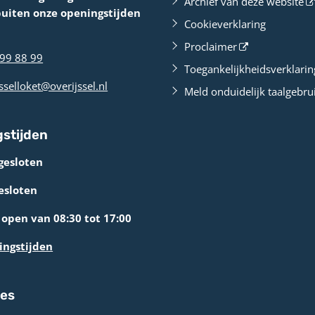
Archief van deze website
buiten onze openingstijden
Cookieverklaring
Proclaimer
99 88 99
Toegankelijkheidsverklarin
sselloket@overijssel.nl
Meld onduidelijk taalgebru
stijden
gesloten
esloten
open van 08:30 tot 17:00
ingstijden
res