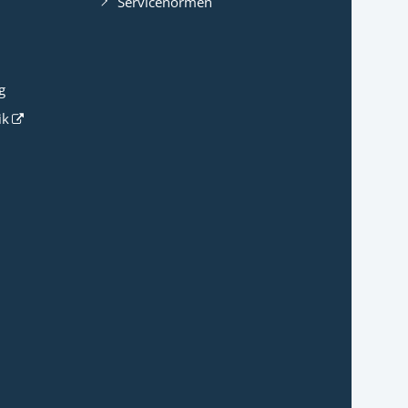
Servicenormen
g
ik