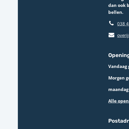
dan ook 
bellen.
038 4
overij
Opening
Vandaag 
Morgen g
maandag 
Alle open
Postad