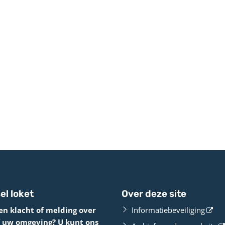
el loket
Over deze site
en klacht of melding over
Informatiebeveiliging
f uw omgeving? U kunt ons