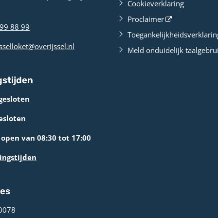
Cookieverklaring
Proclaimer
99 88 99
Toegankelijkheidsverklarin
sselloket@overijssel.nl
Meld onduidelijk taalgebru
stijden
gesloten
esloten
open van 08:30 tot 17:00
ingstijden
res
0078 ­