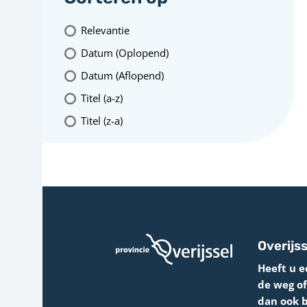
Relevantie
Datum (Oplopend)
Datum (Aflopend)
Titel (a-z)
Titel (z-a)
Overijss
Heeft u e
de weg o
dan ook 