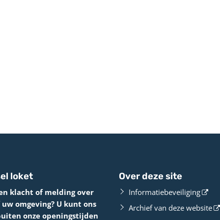
el loket
Over deze site
en klacht of melding over
Informatiebeveiliging
f uw omgeving? U kunt ons
Archief van deze website
buiten onze openingstijden