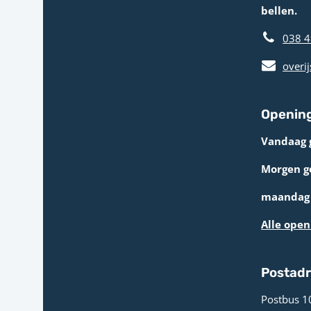
bellen.
038 4
overij
Opening
Vandaag 
Morgen g
maandag 
Alle open
Postad
Postbus 1