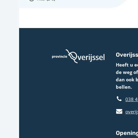
Overijss
Heeft u e
de weg o
dan ook 
bellen.
038 4
overij
Opening