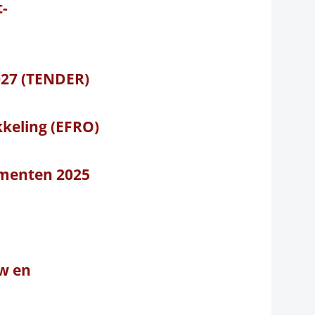
t-
27 (TENDER)
keling (EFRO)
umenten 2025
uw en