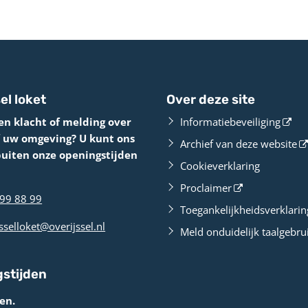
el loket
Over deze site
en klacht of melding over
Informatiebeveiliging
f uw omgeving? U kunt ons
Archief van deze website
buiten onze openingstijden
Cookieverklaring
Proclaimer
99 88 99
Toegankelijkheidsverklarin
sselloket@overijssel.nl
Meld onduidelijk taalgebru
stijden
en.