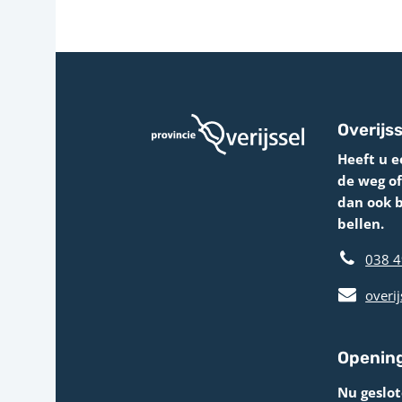
Overijss
Heeft u e
de weg o
dan ook 
bellen.
038 4
overij
Opening
Nu geslot