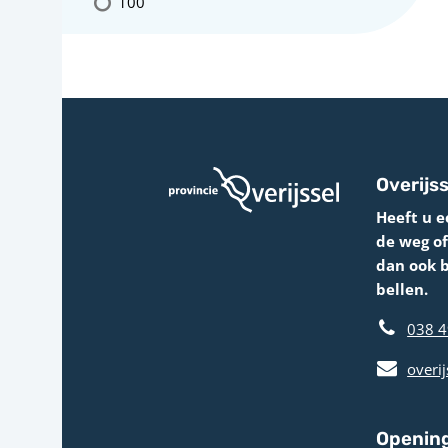
100
Overijss
Heeft u e
de weg o
dan ook 
bellen.
038 4
overij
Opening