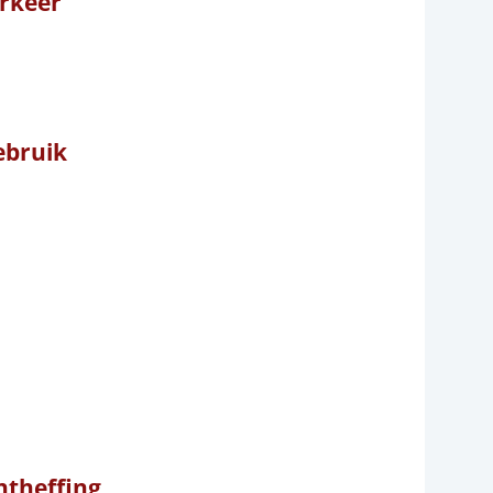
rkeer
Gebruik
ntheffing