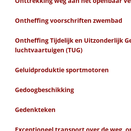
Onttrekking weg aan het openbaar ve
Ontheffing voorschriften zwembad
Ontheffing Tijdelijk en Uitzonderlijk 
luchtvaartuigen (TUG)
Geluidproduktie sportmotoren
Gedoogbeschikking
Gedenkteken
Exceptioneel transport over de weg, o