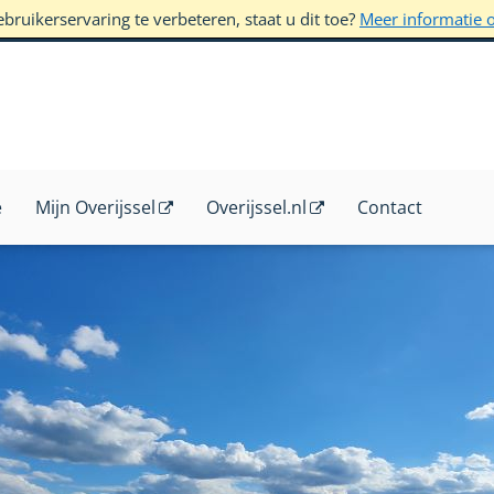
ruikerservaring te verbeteren, staat u dit toe?
Meer informatie 
e
Mijn Overijssel
Overijssel.nl
Contact