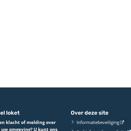
el loket
Over deze site
en klacht of melding over
Informatiebeveiliging
f uw omgeving? U kunt ons