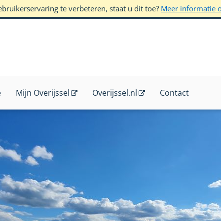
ruikerservaring te verbeteren, staat u dit toe?
Meer informatie 
e
Mijn Overijssel
Overijssel.nl
Contact