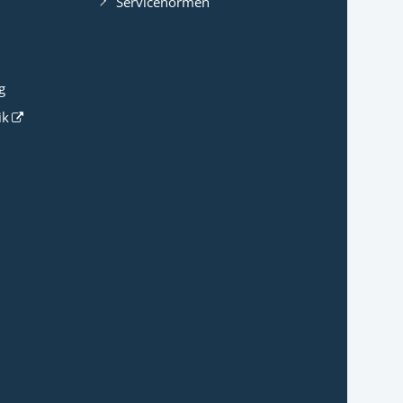
Servicenormen
g
ik