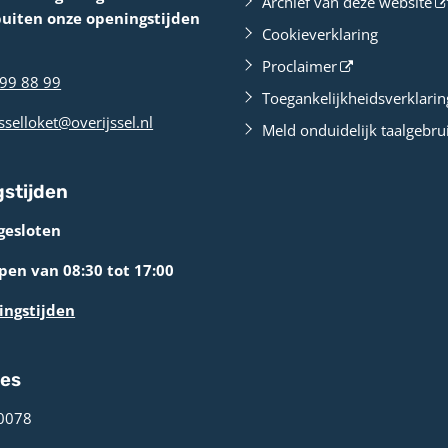
Archief van deze website
buiten onze openingstijden
Cookieverklaring
Proclaimer
99 88 99
Toegankelijkheidsverklarin
sselloket@overijssel.nl
Meld onduidelijk taalgebru
stijden
gesloten
en van 08:30 tot 17:00
ingstijden
res
0078 ­