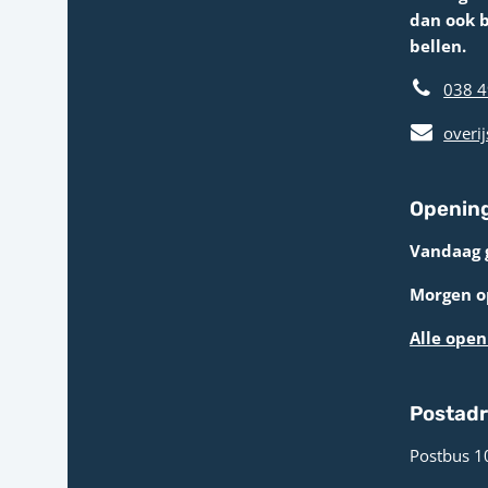
dan ook 
bellen.
038 4
overij
Opening
Vandaag 
Morgen op
Alle open
Postad
Postbus 1