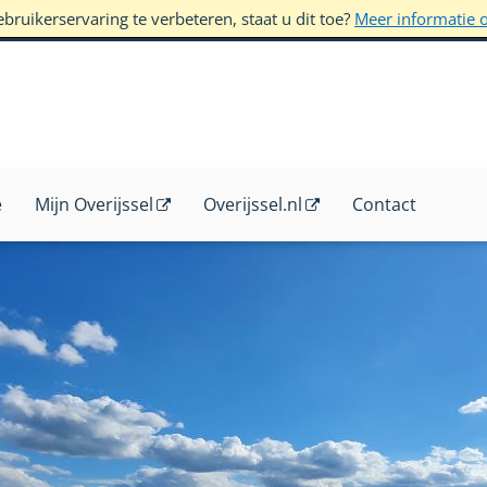
ruikerservaring te verbeteren, staat u dit toe?
Meer informatie 
e
Mijn Overijssel
Overijssel.nl
Contact