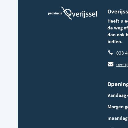
Overijss
Heeft u e
de weg o
dan ook 
bellen.
038 4
overij
Opening
Vandaag 
Morgen g
maandag 