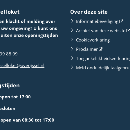
el loket
Over deze site
en klacht of melding over
Informatiebeveiliging
f uw omgeving? U kunt ons
Archief van deze website
buiten onze openingstijden
Cookieverklaring
Proclaimer
99 88 99
Toegankelijkheidsverklarin
sselloket@overijssel.nl
Meld onduidelijk taalgebru
stijden
open tot 17:00
esloten
open van 08:30 tot 17:00