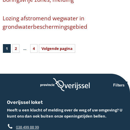
Lozing afstromend wegwater in
grondwaterbeschermingsgebied
1
2
…
4
Volgende pagina
Filters
Overijssel loket
Heeft u een klacht of melding over de weg of uw omgeving? U
kunt ons dan ook buiten onze openingstijden bellen.
038 499 88 99