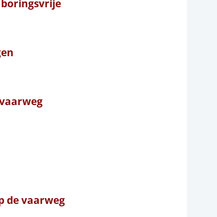
boringsvrije
gen
e vaarweg
p de vaarweg