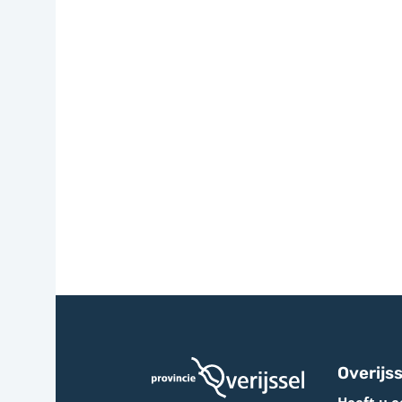
Overijss
Heeft u e