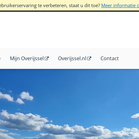
ruikerservaring te verbeteren, staat u dit toe?
Meer informatie 
e
Mijn Overijssel
Overijssel.nl
Contact