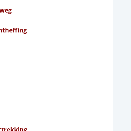
 weg
ntheffing
trekking