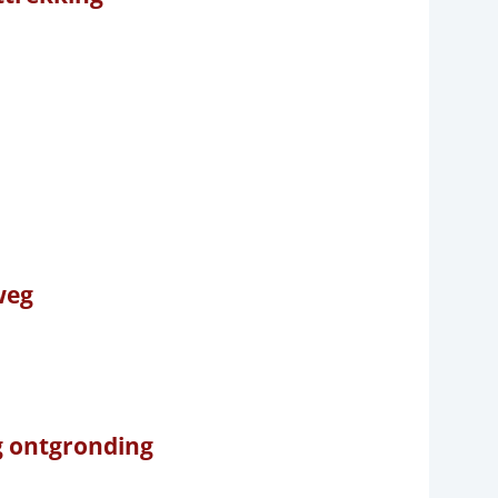
weg
g ontgronding