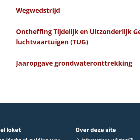
Wegwedstrijd
Ontheffing Tijdelijk en Uitzonderlijk 
luchtvaartuigen (TUG)
Jaaropgave grondwateronttrekking
el loket
Over deze site
en klacht of melding over
Informatiebeveiliging