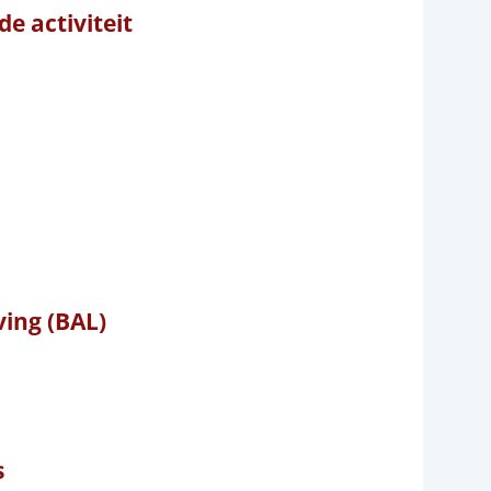
e activiteit
ving (BAL)
s