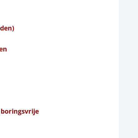
rden)
den
boringsvrije