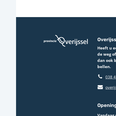
Overijss
Heeft u e
de weg o
dan ook 
bellen.
038 4
overij
Opening
Vandaag 