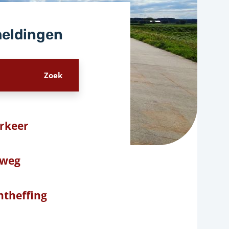
meldingen
rkeer
 weg
ntheffing