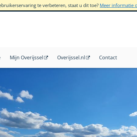
ruikerservaring te verbeteren, staat u dit toe?
Meer informatie 
e
Mijn Overijssel
Overijssel.nl
Contact