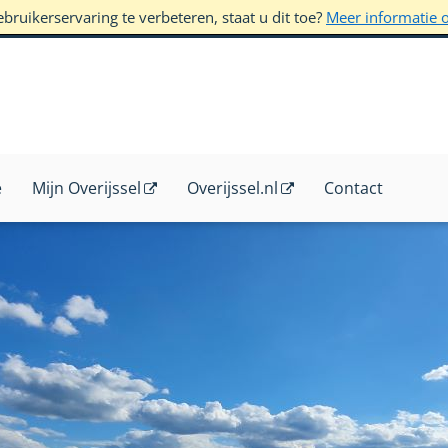
ruikerservaring te verbeteren, staat u dit toe?
Meer informatie 
e
Mijn Overijssel
Overijssel.nl
Contact