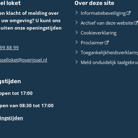
el loket
Over deze site
en klacht of melding over
Informatiebeveiliging
f uw omgeving? U kunt ons
Archief van deze website
buiten onze openingstijden
Cookieverklaring
Proclaimer
99 88 99
Toegankelijkheidsverklarin
sselloket@overijssel.nl
Meld onduidelijk taalgebru
stijden
open tot 17:00
en van 08:30 tot 17:00
ingstijden