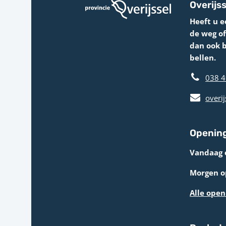
Overijss
Heeft u e
de weg o
dan ook 
bellen.
038 4
overij
Opening
Vandaag 
Morgen op
Alle open