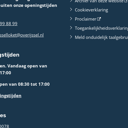
Archief van deze website
buiten onze openingstijden
Cookieverklaring
Proclaimer
99 88 99
Toegankelijkheidsverklarin
sselloket@overijssel.nl
Meld onduidelijk taalgebru
stijden
ten. Vandaag open van
 17:00
en van 08:30 tot 17:00
ingstijden
res
0078 ­