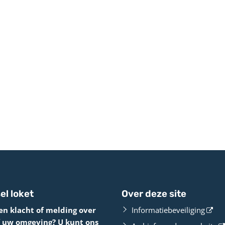
el loket
Over deze site
en klacht of melding over
Informatiebeveiliging
f uw omgeving? U kunt ons