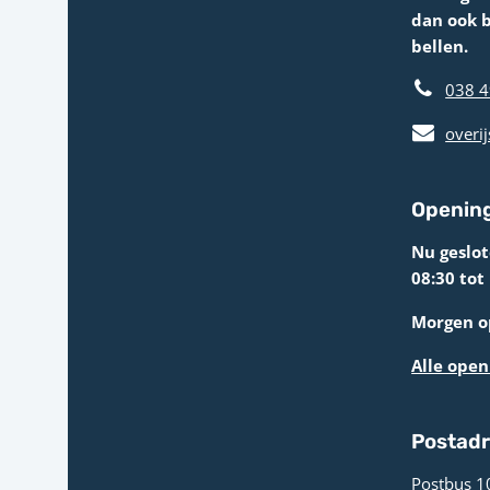
dan ook 
bellen.
038 4
overij
Opening
Nu geslo
08:30 tot
Morgen op
Alle open
Postad
Postbus 1