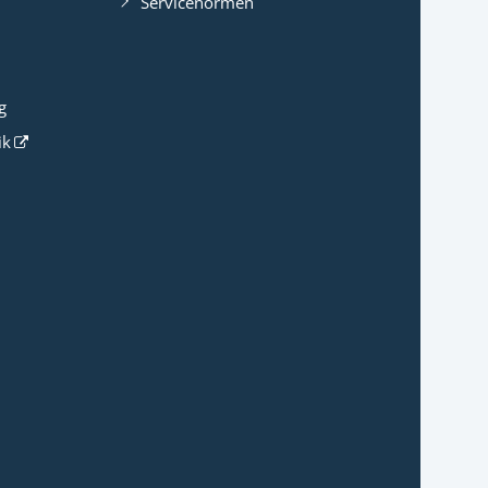
Servicenormen
g
ik