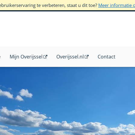
ruikerservaring te verbeteren, staat u dit toe?
Meer informatie 
e
Mijn Overijssel
Overijssel.nl
Contact