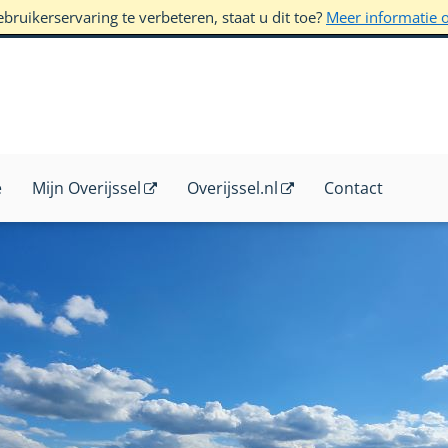
ruikerservaring te verbeteren, staat u dit toe?
Meer informatie 
e
Mijn Overijssel
Overijssel.nl
Contact