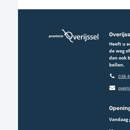
Overijss
Heeft u e
de weg o
dan ook 
bellen.
038 4
overij
Opening
Vandaag 