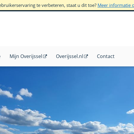
ruikerservaring te verbeteren, staat u dit toe?
Meer informatie 
e
Mijn Overijssel
Overijssel.nl
Contact