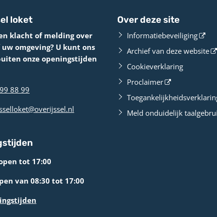
el loket
Over deze site
en klacht of melding over
Informatiebeveiliging
f uw omgeving? U kunt ons
Archief van deze website
buiten onze openingstijden
Cookieverklaring
Proclaimer
99 88 99
Toegankelijkheidsverklarin
sselloket@overijssel.nl
Meld onduidelijk taalgebru
stijden
open tot 17:00
en van 08:30 tot 17:00
ingstijden