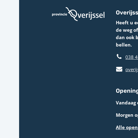
Overijss
Heeft u e
de weg o
dan ook 
bellen.
038 4
overij
Opening
Vandaag 
Morgen op
Alle open