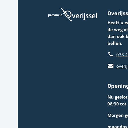
Overijss
Heeft u e
de weg o
dan ook 
bellen.
038 4
overij
Opening
Nu geslo
08:30 tot
Morgen g
maandag 