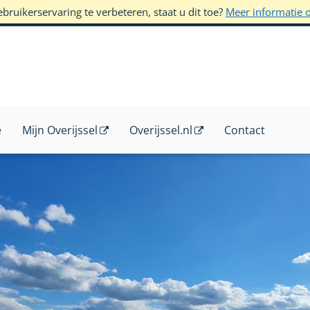
ruikerservaring te verbeteren, staat u dit toe?
Meer informatie 
e
Mijn Overijssel
Overijssel.nl
Contact