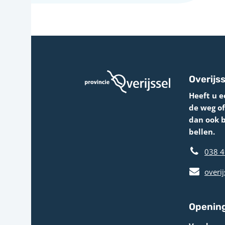
Overijss
Heeft u e
de weg o
dan ook 
bellen.
038 4
overij
Opening