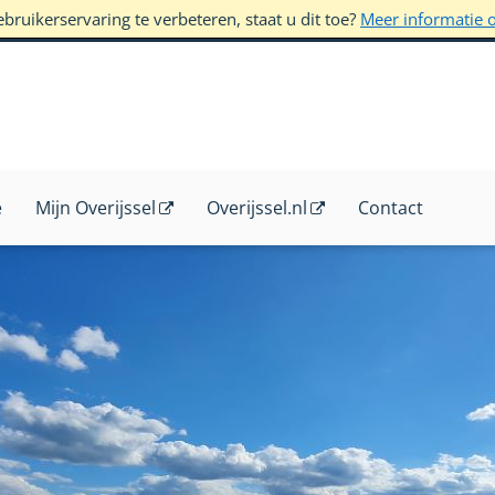
ruikerservaring te verbeteren, staat u dit toe?
Meer informatie 
e
Mijn Overijssel
Overijssel.nl
Contact