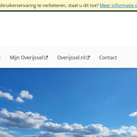
ruikerservaring te verbeteren, staat u dit toe?
Meer informatie 
e
Mijn Overijssel
Overijssel.nl
Contact