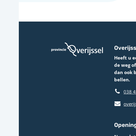
Overijss
Heeft u e
de weg o
dan ook 
bellen.
038 4
overij
Opening