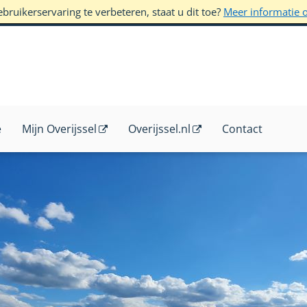
ruikerservaring te verbeteren, staat u dit toe?
Meer informatie 
e
Mijn Overijssel
Overijssel.nl
Contact