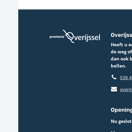
Overijss
Heeft u e
de weg o
dan ook 
bellen.
038 4
overij
Opening
Nu geslot