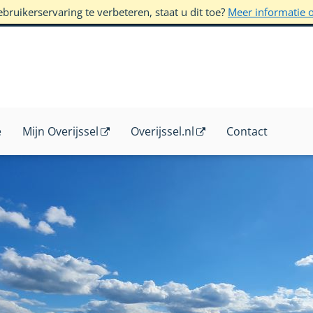
ruikerservaring te verbeteren, staat u dit toe?
Meer informatie 
e
Mijn Overijssel
Overijssel.nl
Contact