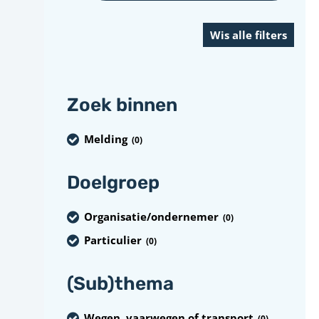
Zoek binnen
Melding
(0
)
Doelgroep
Organisatie/ondernemer
(0
)
Particulier
(0
)
(Sub)thema
Wegen, vaarwegen of transport
(0
)