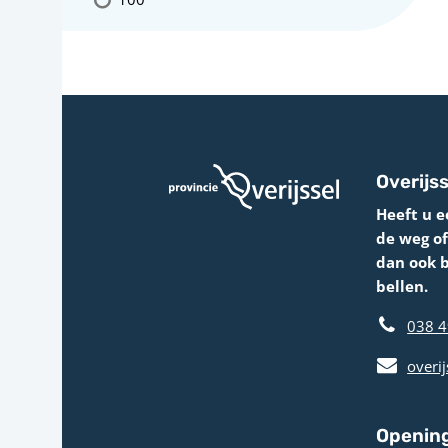
Overijss
Heeft u e
de weg o
dan ook 
bellen.
038 4
overij
Opening