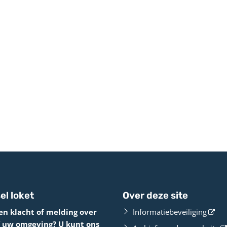
el loket
Over deze site
en klacht of melding over
Informatiebeveiliging
f uw omgeving? U kunt ons