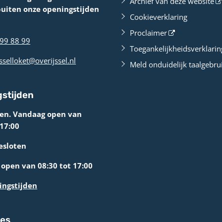
Archief van deze website
buiten onze openingstijden
Cookieverklaring
Proclaimer
99 88 99
Toegankelijkheidsverklarin
sselloket@overijssel.nl
Meld onduidelijk taalgebru
stijden
ten. Vandaag open van
 17:00
esloten
open van 08:30 tot 17:00
ingstijden
res