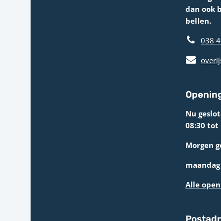
dan ook 
bellen.
038 4
overij
Opening
Nu geslo
08:30 tot
Morgen g
maandag 
Alle open
Postad