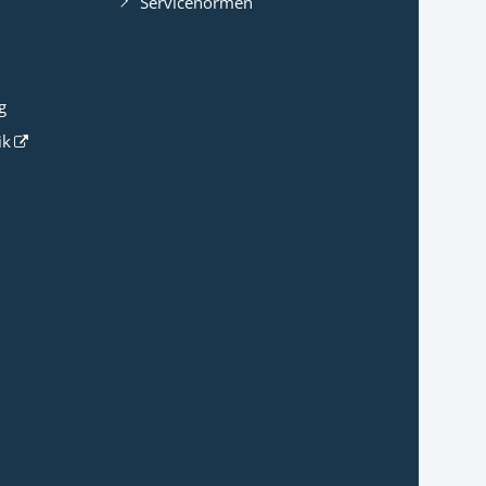
Servicenormen
g
ik