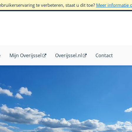
ruikerservaring te verbeteren, staat u dit toe?
Meer informatie 
e
Mijn Overijssel
Overijssel.nl
Contact