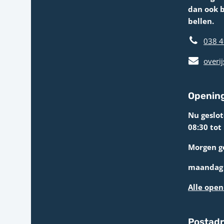
dan ook 
bellen.
038 4
overij
Opening
Nu geslo
08:30 tot
Morgen g
maandag 
Alle open
Postad