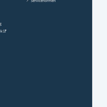
Servicenormen
g
ik