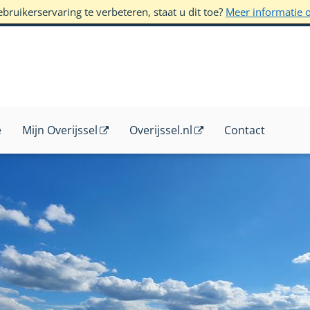
ruikerservaring te verbeteren, staat u dit toe?
Meer informatie 
e
Mijn Overijssel
Overijssel.nl
Contact