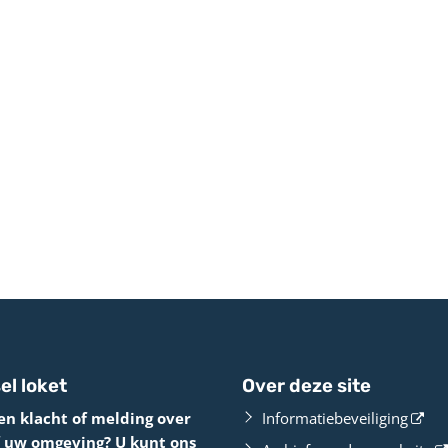
el loket
Over deze site
en klacht of melding over
Informatiebeveiliging
f uw omgeving? U kunt ons