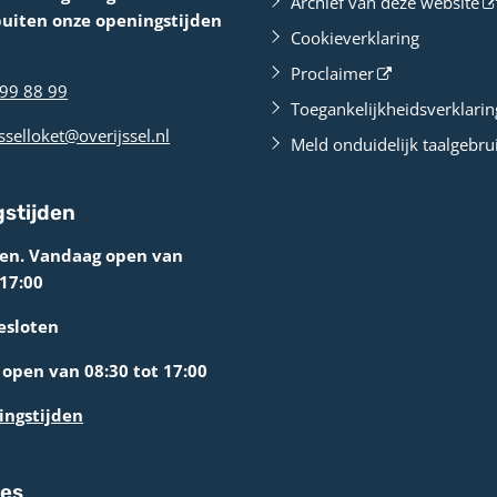
Archief van deze website
buiten onze openingstijden
Cookieverklaring
Proclaimer
99 88 99
Toegankelijkheidsverklarin
sselloket@overijssel.nl
Meld onduidelijk taalgebru
stijden
ten. Vandaag open van
 17:00
esloten
open van 08:30 tot 17:00
ingstijden
res