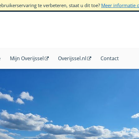
ruikerservaring te verbeteren, staat u dit toe?
Meer informatie 
e
Mijn Overijssel
Overijssel.nl
Contact