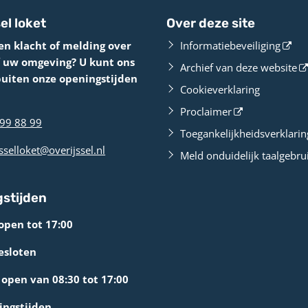
el loket
Over deze site
en klacht of melding over
Informatiebeveiliging
f uw omgeving? U kunt ons
Archief van deze website
buiten onze openingstijden
Cookieverklaring
Proclaimer
99 88 99
Toegankelijkheidsverklarin
sselloket@overijssel.nl
Meld onduidelijk taalgebru
stijden
open tot 17:00
esloten
open van 08:30 tot 17:00
ingstijden