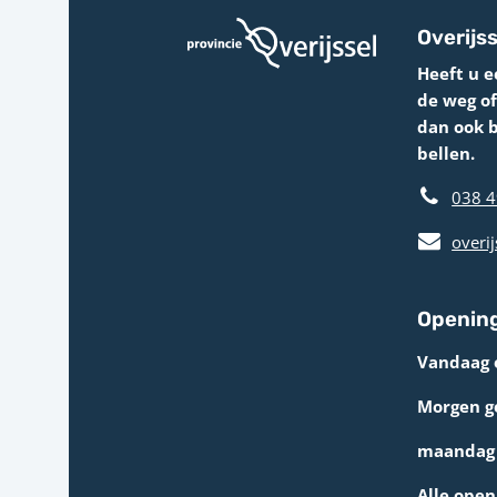
Overijss
Heeft u e
de weg o
dan ook 
bellen.
038 4
overij
Opening
Vandaag 
Morgen g
maandag 
Alle open