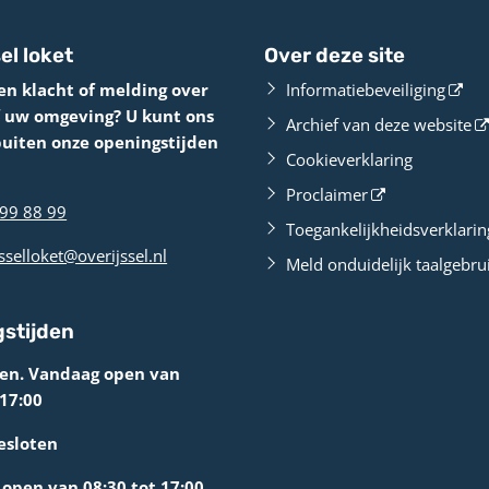
el loket
Over deze site
en klacht of melding over
Informatiebeveiliging
f uw omgeving? U kunt ons
Archief van deze website
buiten onze openingstijden
Cookieverklaring
Proclaimer
99 88 99
Toegankelijkheidsverklarin
sselloket@overijssel.nl
Meld onduidelijk taalgebru
stijden
ten. Vandaag open van
 17:00
esloten
open van 08:30 tot 17:00