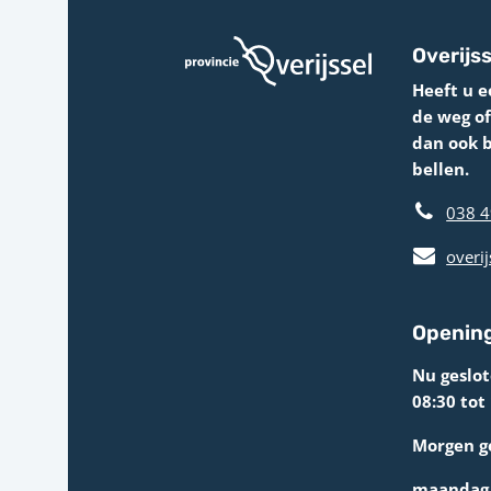
Overijss
Heeft u e
de weg o
dan ook 
bellen.
038 4
overij
Opening
Nu geslo
08:30 tot
Morgen g
maandag 