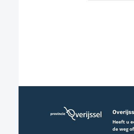
Overijss
Heeft u e
de weg o