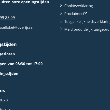
buiten onze openingstijden
Cookieverklaring
Proclaimer
99 88 99
Toegankelijkheidsverklarin
sselloket@overijssel.nl
Meld onduidelijk taalgebru
stijden
gesloten
en van 08:30 tot 17:00
ingstijden
res
0078 ­
 Zwolle