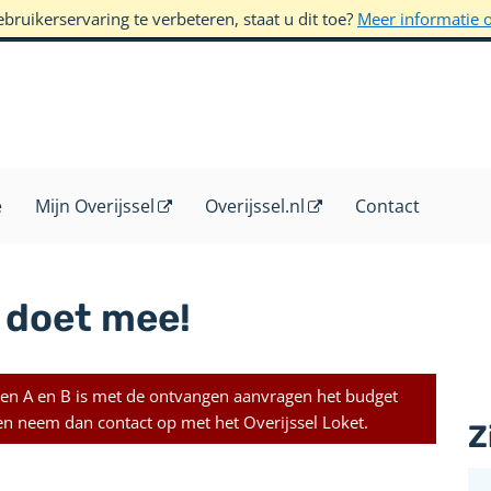
ruikerservaring te verbeteren, staat u dit toe?
Meer informatie 
e
Mijn Overijssel
Overijssel.nl
Contact
 doet mee!
eiten A en B is met de ontvangen aanvragen het budget
gen neem dan contact op met het Overijssel Loket.
Z