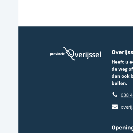
Overijss
Heeft u e
de weg o
dan ook 
bellen.
038 4
overij
Opening