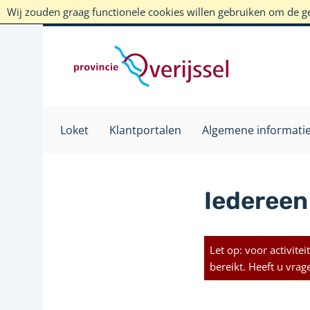
Wij zouden graag functionele cookies willen gebruiken om de geb
Loket
Klantportalen
Algemene informati
Iedereen
Let op: voor activit
bereikt. Heeft u vra