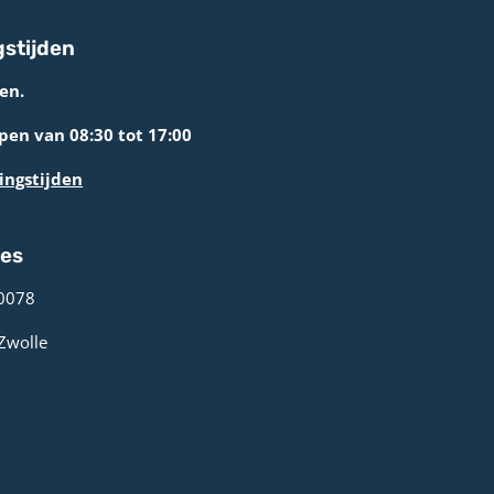
stijden
en.
en van 08:30 tot 17:00
ingstijden
res
0078 ­
 Zwolle