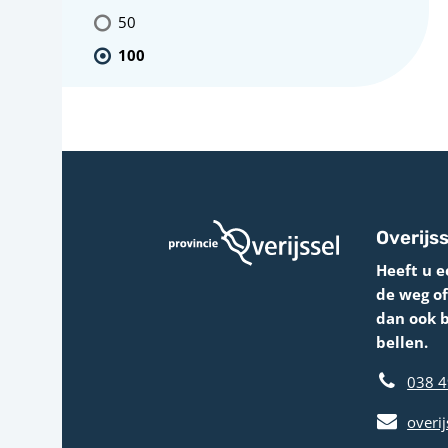
50
100
Overijss
Heeft u e
de weg o
dan ook 
bellen.
038 4
overij