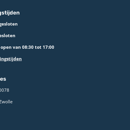
stijden
gesloten
esloten
open van 08:30 tot 17:00
ingstijden
res
0078 ­
 Zwolle