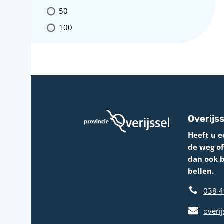
50
100
Overijss
Heeft u e
de weg o
dan ook 
bellen.
038 4
overij