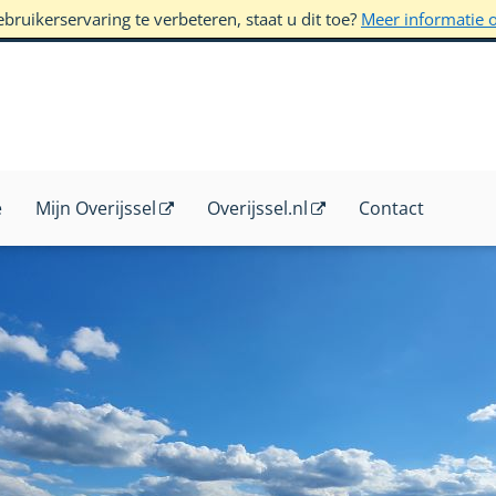
ruikerservaring te verbeteren, staat u dit toe?
Meer informatie 
e
Mijn Overijssel
Overijssel.nl
Contact