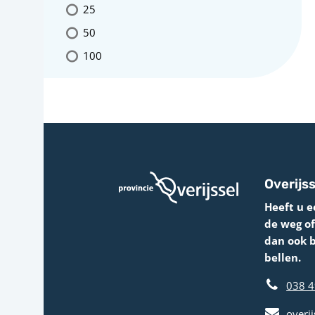
25
50
100
Overijss
Heeft u e
de weg o
dan ook 
bellen.
038 4
overij