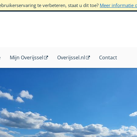
ruikerservaring te verbeteren, staat u dit toe?
Meer informatie 
e
Mijn Overijssel
Overijssel.nl
Contact