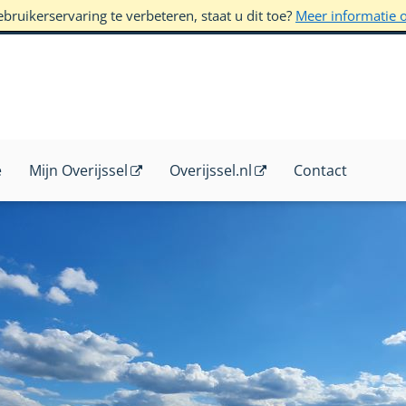
ruikerservaring te verbeteren, staat u dit toe?
Meer informatie 
e
Mijn Overijssel
Overijssel.nl
Contact