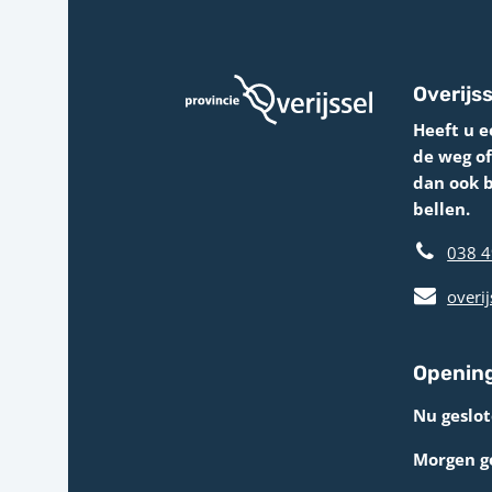
Overijss
Heeft u e
de weg o
dan ook 
bellen.
038 4
overij
Opening
Nu geslot
Morgen g