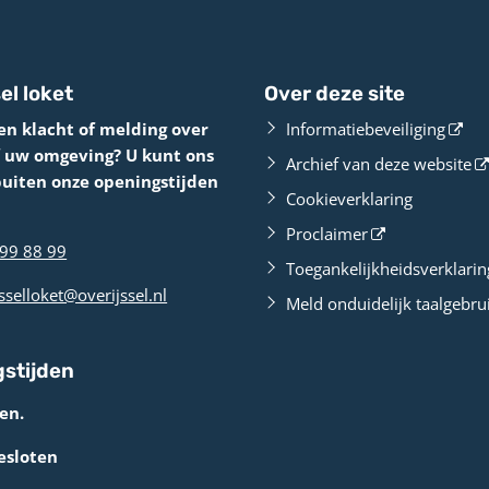
el loket
Over deze site
en klacht of melding over
Informatiebeveiliging
f uw omgeving? U kunt ons
Archief van deze website
buiten onze openingstijden
Cookieverklaring
Proclaimer
99 88 99
Toegankelijkheidsverklarin
sselloket@overijssel.nl
Meld onduidelijk taalgebru
stijden
en.
esloten