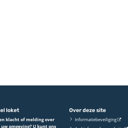
el loket
Over deze site
en klacht of melding over
Informatiebeveiliging
f uw omgeving? U kunt ons