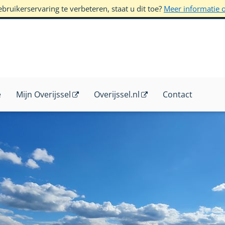
ruikerservaring te verbeteren, staat u dit toe?
Meer informatie 
e
Mijn Overijssel
Overijssel.nl
Contact