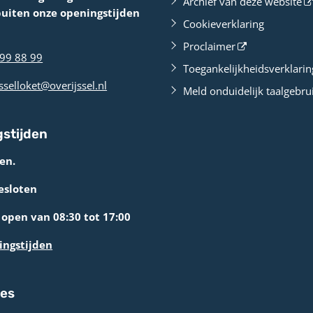
Archief van deze website
buiten onze openingstijden
Cookieverklaring
Proclaimer
99 88 99
Toegankelijkheidsverklarin
sselloket@overijssel.nl
Meld onduidelijk taalgebru
stijden
en.
esloten
open van 08:30 tot 17:00
ingstijden
res