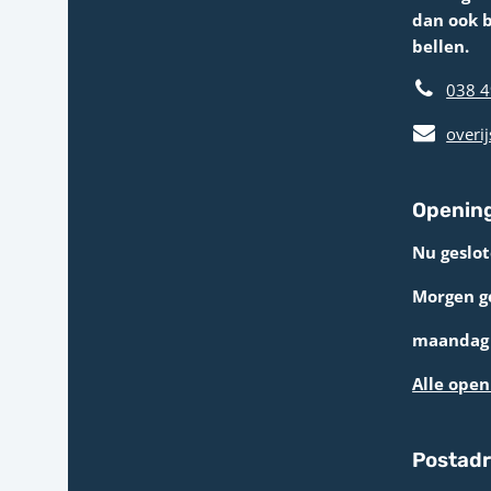
dan ook 
bellen.
038 4
overij
Opening
Nu geslot
Morgen g
maandag 
Alle open
Postad