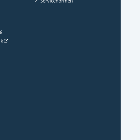
Servicenormen
g
ik