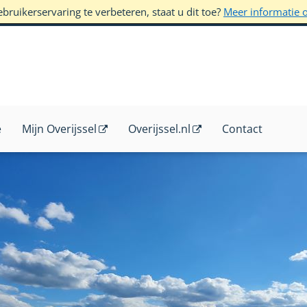
ruikerservaring te verbeteren, staat u dit toe?
Meer informatie 
e
Mijn Overijssel
Overijssel.nl
Contact