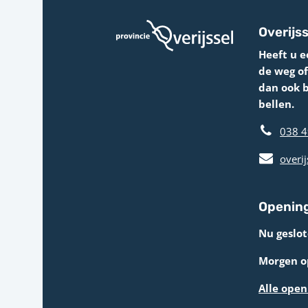
Overijss
Heeft u e
de weg o
dan ook 
bellen.
038 4
overij
Opening
Nu geslot
Morgen op
Alle open