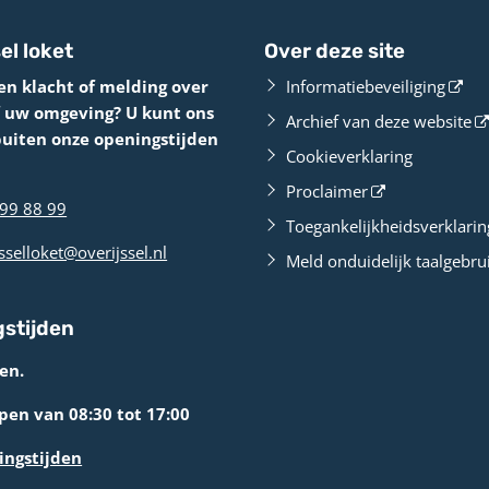
el loket
Over deze site
en klacht of melding over
Informatiebeveiliging
f uw omgeving? U kunt ons
Archief van deze website
buiten onze openingstijden
Cookieverklaring
Proclaimer
99 88 99
Toegankelijkheidsverklarin
sselloket@overijssel.nl
Meld onduidelijk taalgebru
stijden
en.
en van 08:30 tot 17:00
ingstijden