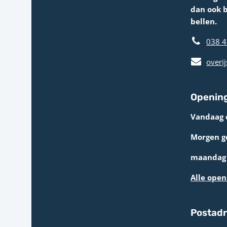
dan ook 
bellen.
038 4
overij
Opening
Vandaag 
Morgen g
maandag 
Alle open
Postad