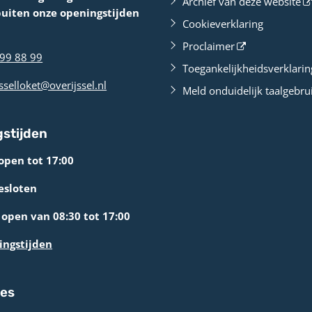
Archief van deze website
buiten onze openingstijden
Cookieverklaring
Proclaimer
99 88 99
Toegankelijkheidsverklarin
sselloket@overijssel.nl
Meld onduidelijk taalgebru
stijden
open tot 17:00
esloten
open van 08:30 tot 17:00
ingstijden
res