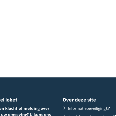
el loket
Over deze site
en klacht of melding over
Informatiebeveiliging
f uw omgeving? U kunt ons