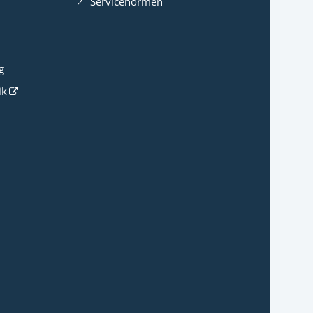
Servicenormen
g
ik