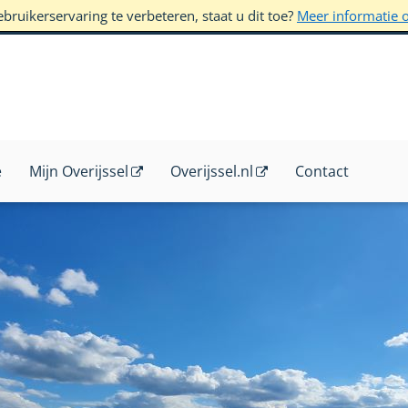
ruikerservaring te verbeteren, staat u dit toe?
Meer informatie 
e
Mijn Overijssel
Overijssel.nl
Contact