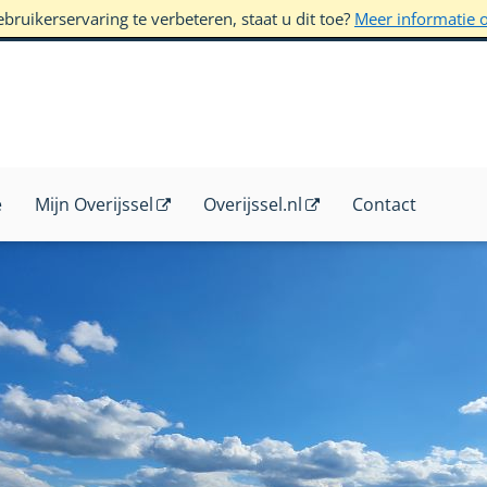
ruikerservaring te verbeteren, staat u dit toe?
Meer informatie 
e
Mijn Overijssel
Overijssel.nl
Contact