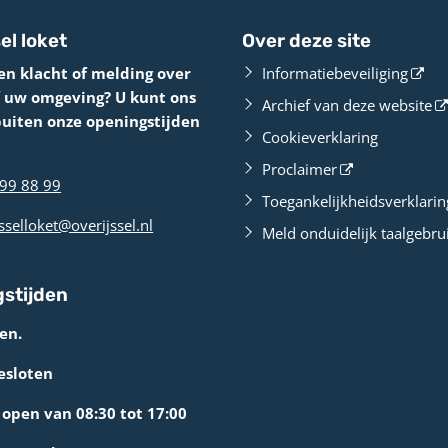
el loket
Over deze site
en klacht of melding over
Informatiebeveiliging
f uw omgeving? U kunt ons
Archief van deze website
buiten onze openingstijden
Cookieverklaring
Proclaimer
99 88 99
Toegankelijkheidsverklarin
sselloket@overijssel.nl
Meld onduidelijk taalgebru
stijden
en.
esloten
open van 08:30 tot 17:00