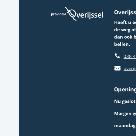
Overijss
Heeft u e
de weg o
dan ook 
bellen.
038 4
overij
Opening
Nu geslot
Morgen g
maandag 