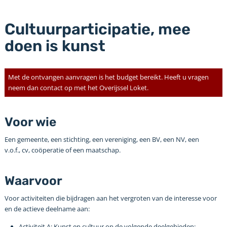
Cultuurparticipatie, mee
doen is kunst
Met de ontvangen aanvragen is het budget bereikt. Heeft u vragen
neem dan contact op met het Overijssel Loket.
Voor wie
Een gemeente, een stichting, een vereniging, een BV, een NV, een
v.o.f., cv, coöperatie of een maatschap.
Waarvoor
Voor activiteiten die bijdragen aan het vergroten van de interesse voor
en de actieve deelname aan:
Activiteit A: Kunst en cultuur op de volgende deelgebieden: