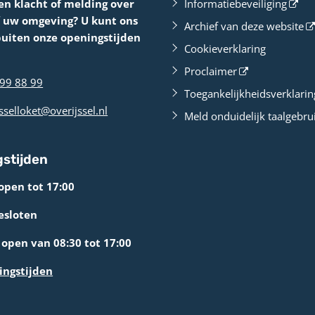
en klacht of melding over
Informatiebeveiliging
f uw omgeving? U kunt ons
Archief van deze website
buiten onze openingstijden
Cookieverklaring
Proclaimer
99 88 99
Toegankelijkheidsverklarin
sselloket@overijssel.nl
Meld onduidelijk taalgebru
stijden
open tot 17:00
esloten
open van 08:30 tot 17:00
ingstijden