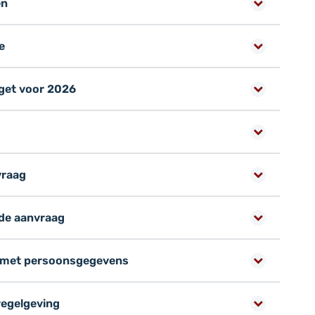
en
e
get voor 2026
vraag
 de aanvraag
 met persoonsgegevens
regelgeving