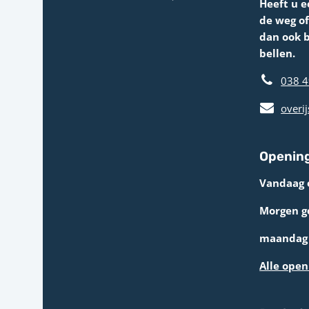
Heeft u e
de weg o
dan ook 
bellen.
038 4
overij
Opening
Vandaag 
Morgen g
maandag 
Alle open