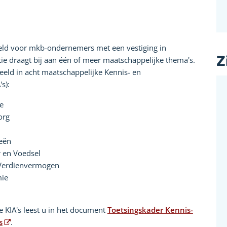
eld voor mkb-ondernemers met een vestiging in
Z
tie draagt bij aan één of meer maatschappelijke thema's.
eeld in acht maatschappelijke Kennis- en
s):
e
org
ieën
 en Voedsel
 Verdienvermogen
mie
e KIA's leest u in het document
Toetsingskader Kennis-
s
.