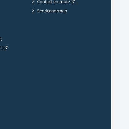
Contact en route
Servicenormen
g
ik