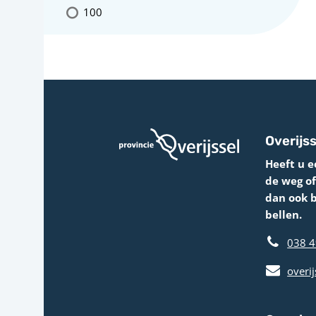
100
Overijss
Heeft u e
de weg o
dan ook 
bellen.
038 4
overij