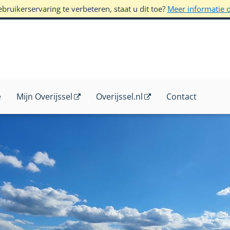
ruikerservaring te verbeteren, staat u dit toe?
Meer informatie 
e
Mijn Overijssel
Overijssel.nl
Contact