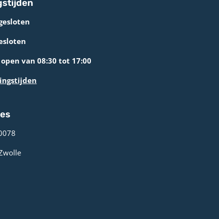
stijden
gesloten
esloten
open van 08:30 tot 17:00
ingstijden
res
0078 ­
 Zwolle