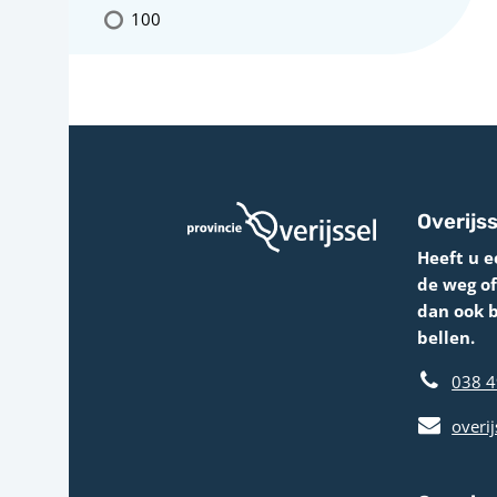
100
Overijss
Heeft u e
de weg o
dan ook 
bellen.
038 4
overij