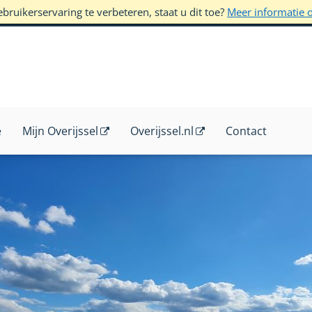
ruikerservaring te verbeteren, staat u dit toe?
Meer informatie 
e
Mijn Overijssel
Overijssel.nl
Contact