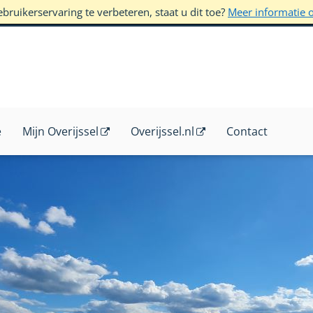
ruikerservaring te verbeteren, staat u dit toe?
Meer informatie 
e
Mijn Overijssel
Overijssel.nl
Contact