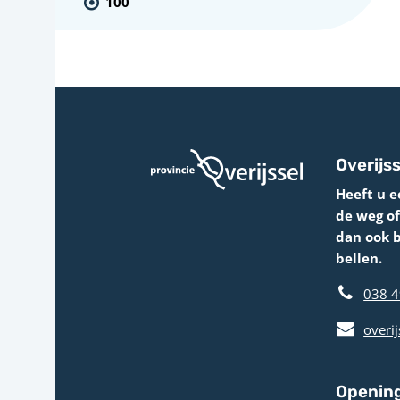
100
Overijss
Heeft u e
de weg o
dan ook 
bellen.
038 4
overij
Opening