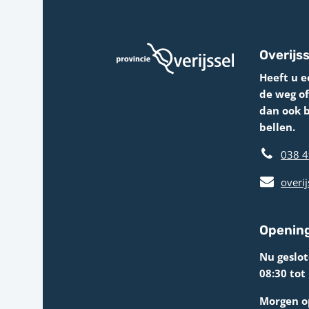
Overijss
Heeft u e
de weg o
dan ook 
bellen.
038 4
overij
Opening
Nu geslo
08:30 tot
Morgen op