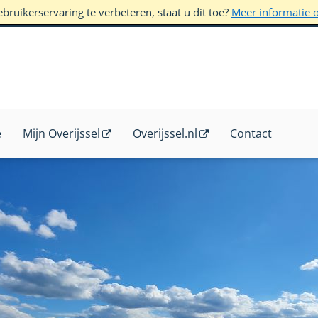
ruikerservaring te verbeteren, staat u dit toe?
Meer informatie 
e
Mijn Overijssel
Overijssel.nl
Contact