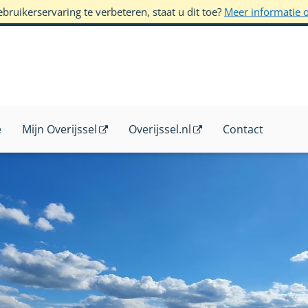
ruikerservaring te verbeteren, staat u dit toe?
Meer informatie 
e
Mijn Overijssel
Overijssel.nl
Contact