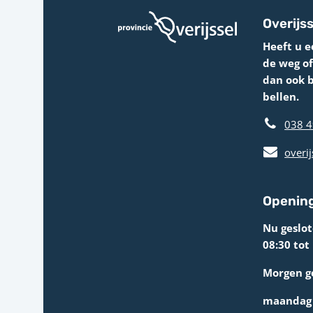
Overijss
Heeft u e
de weg o
dan ook 
bellen.
038 4
overij
Opening
Nu geslo
08:30 tot
Morgen g
maandag 