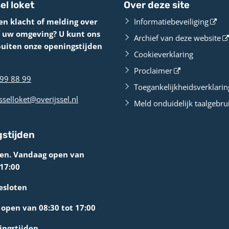
el loket
Over deze site
en klacht of melding over
Informatiebeveiliging
f uw omgeving? U kunt ons
Archief van deze website
buiten onze openingstijden
Cookieverklaring
Proclaimer
99 88 99
Toegankelijkheidsverklarin
sselloket@overijssel.nl
Meld onduidelijk taalgebru
stijden
ten. Vandaag open van
 17:00
esloten
open van 08:30 tot 17:00
ingstijden