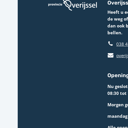
Overijss
Heeft u e
de weg o
dan ook 
bellen.
038 4
overij
Opening
Nu geslo
08:30 tot
Morgen g
maandag 
Alle open