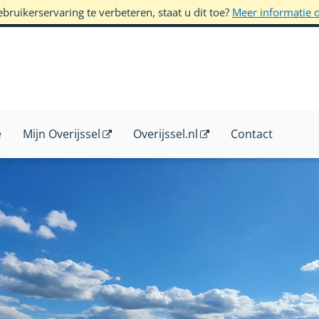
ruikerservaring te verbeteren, staat u dit toe?
Meer informatie 
e
Mijn Overijssel
Overijssel.nl
Contact