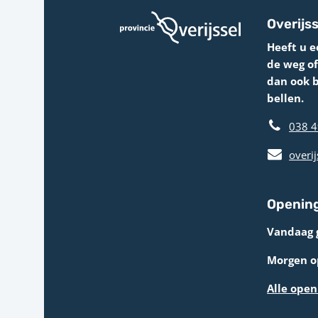
Overijss
Heeft u e
de weg o
dan ook 
bellen.
038 4
overij
Opening
Vandaag 
Morgen op
Alle open