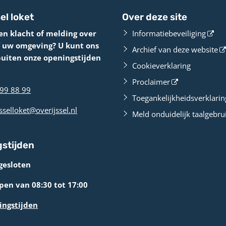
el loket
Over deze site
en klacht of melding over
Informatiebeveiliging
f uw omgeving? U kunt ons
Archief van deze website
buiten onze openingstijden
Cookieverklaring
Proclaimer
99 88 99
Toegankelijkheidsverklarin
sselloket@overijssel.nl
Meld onduidelijk taalgebru
stijden
gesloten
en van 08:30 tot 17:00
ingstijden