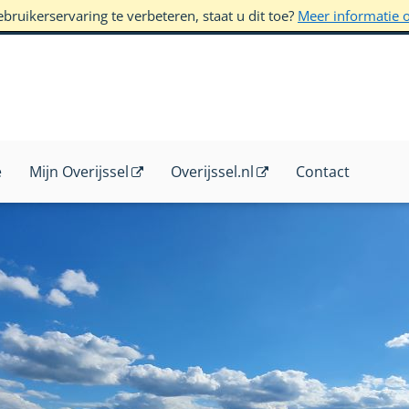
ruikerservaring te verbeteren, staat u dit toe?
Meer informatie 
e
Mijn Overijssel
Overijssel.nl
Contact