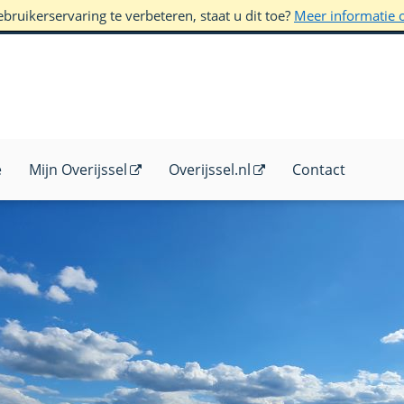
ruikerservaring te verbeteren, staat u dit toe?
Meer informatie 
e
Mijn Overijssel
Overijssel.nl
Contact