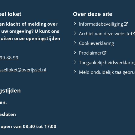
el loket
Over deze site
en klacht of melding over
Informatiebeveiliging
f uw omgeving? U kunt ons
Archief van deze website
buiten onze openingstijden
Cookieverklaring
Proclaimer
99 88 99
Toegankelijkheidsverklarin
sselloket@overijssel.nl
Meld onduidelijk taalgebru
stijden
en.
esloten
open van 08:30 tot 17:00