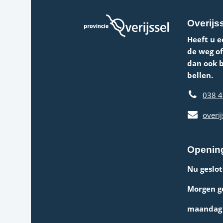
Overijss
Heeft u e
de weg o
dan ook 
bellen.
038 4
overij
Opening
Nu geslot
Morgen g
maandag 