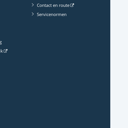
Contact en route
Servicenormen
g
ik