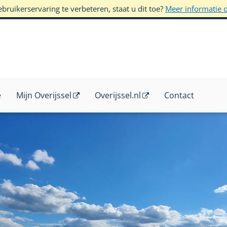
ruikerservaring te verbeteren, staat u dit toe?
Meer informatie 
e
Mijn Overijssel
Overijssel.nl
Contact