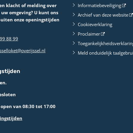
en klacht of melding over
Informatiebeveiliging
f uw omgeving? U kunt ons
Archief van deze website
buiten onze openingstijden
Cookieverklaring
Proclaimer
99 88 99
Toegankelijkheidsverklarin
sselloket@overijssel.nl
Meld onduidelijk taalgebru
stijden
en.
esloten
open van 08:30 tot 17:00
ingstijden