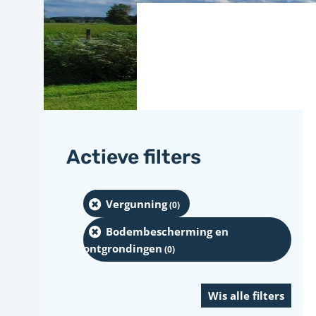
Actieve filters
Vergunning
(0
)
Bodembescherming en
ontgrondingen
(0
)