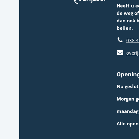
Heeft u e
de weg o
dan ook 
bellen.
038 4
overij
Opening
Nu geslot
Morgen g
maandag 
Alle open