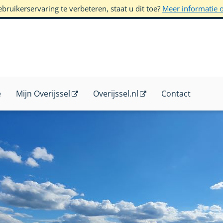
ruikerservaring te verbeteren, staat u dit toe?
Meer informatie 
e
Mijn Overijssel
Overijssel.nl
Contact