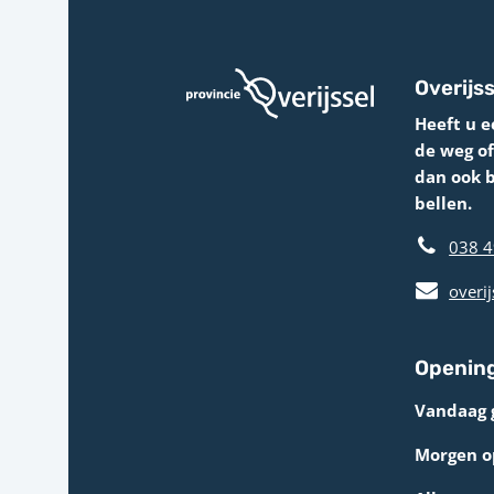
Overijss
Heeft u e
de weg o
dan ook 
bellen.
038 4
overij
Opening
Vandaag 
Morgen op