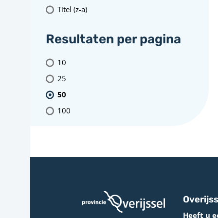
Titel (z-a)
Resultaten per pagina
10
25
50
100
Overijss
Heeft u e