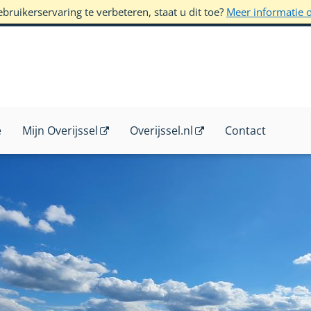
ruikerservaring te verbeteren, staat u dit toe?
Meer informatie 
e
Mijn Overijssel
Overijssel.nl
Contact