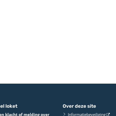
el loket
Over deze site
en klacht of melding over
Informatiebeveiliging