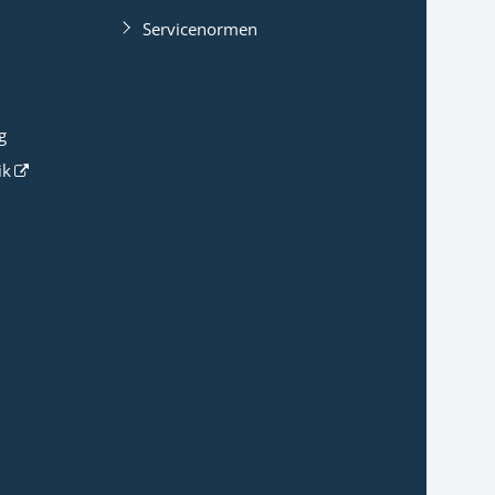
Servicenormen
g
ik