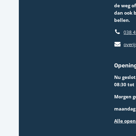
de weg o
dan ook 
bellen.
038 4
overij
Opening
Nu geslo
08:30 tot
Morgen g
maandag 
Alle open