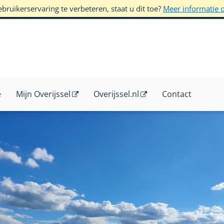
ruikerservaring te verbeteren, staat u dit toe?
Meer informatie 
e
Mijn Overijssel
Overijssel.nl
Contact