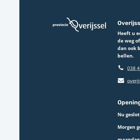
Overijss
Heeft u e
de weg o
dan ook 
bellen.
038 4
overij
Opening
Nu geslot
Morgen g
maandag 