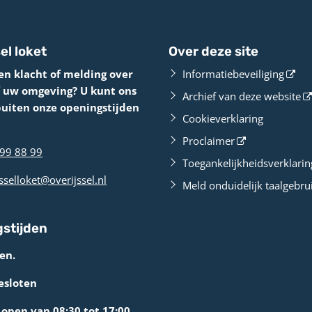
el loket
Over deze site
en klacht of melding over
Informatiebeveiliging
f uw omgeving? U kunt ons
Archief van deze website
buiten onze openingstijden
Cookieverklaring
Proclaimer
99 88 99
Toegankelijkheidsverklarin
sselloket@overijssel.nl
Meld onduidelijk taalgebru
stijden
en.
esloten
open van 08:30 tot 17:00