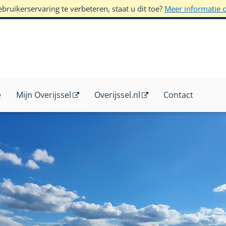
ruikerservaring te verbeteren, staat u dit toe?
Meer informatie 
e
Mijn Overijssel
Overijssel.nl
Contact