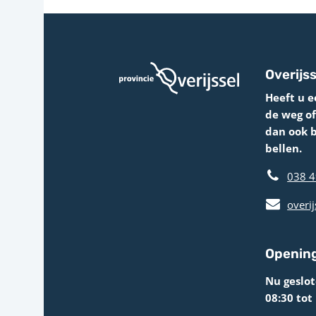
Overijss
Heeft u e
de weg o
dan ook 
bellen.
038 4
overij
Opening
Nu geslo
08:30 tot